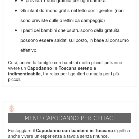
E' prevista 1 sola gratuità per ogni camera.
Gli infant dormono gratis nel letto con i genitori (non
sono previste culle o lettini da campeggio)
I pasti dei bambini che usufruiscono della gratuità
possono essere saldati sul posto, in base al consumo
effettivo.
Così, anche le famiglie con bambini molto piccoli potranno
vivere un
Capodanno in Toscana sereno e
indimenticabile
, tra relax per i genitori e magia per i più
piccoli.
MENU CAPODANNO PER CELIACI
Festeggiare il
Capodanno con bambini in Toscana
significa
anche vivere un’esperienza a tavola senza rinunce.