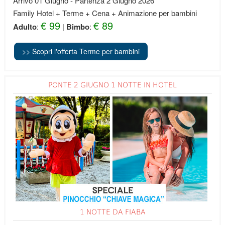
Arrivo 01 Giugno - Partenza 2 Giugno 2026
Family Hotel + Terme + Cena + Animazione per bambini
€ 99
€ 89
Adulto
:
|
Bimbo
:
>> Scopri l'offerta Terme per bambini
PONTE 2 GIUGNO 1 NOTTE IN HOTEL
1 NOTTE DA FIABA