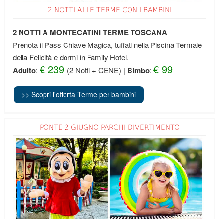
2 NOTTI ALLE TERME CON I BAMBINI
2 NOTTI A MONTECATINI TERME TOSCANA
Prenota il Pass Chiave Magica, tuffati nella Piscina Termale
della Felicità e dormi in Family Hotel.
€ 239
€ 99
Adulto
:
(2 Notti + CENE
)
|
Bimbo
:
>> Scopri l'offerta Terme per bambini
PONTE 2 GIUGNO PARCHI DIVERTIMENTO